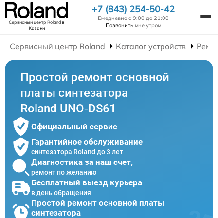
+7 (843) 254-50-42
Ежедневно с 9:00 до 21:00
Сервисный центр Roland
в
Позвонить
мне утром
Казани
Сервисный центр Roland
Каталог устройств
Ремо
Простой ремонт основной
платы синтезатора
Roland UNO-DS61
Официальный сервис
Гарантийное обслуживание
синтезатора Roland до 3 лет
Диагностика за наш счет,
ремонт по желанию
Бесплатный выезд курьера
в день обращения
Простой ремонт основной платы
синтезатора