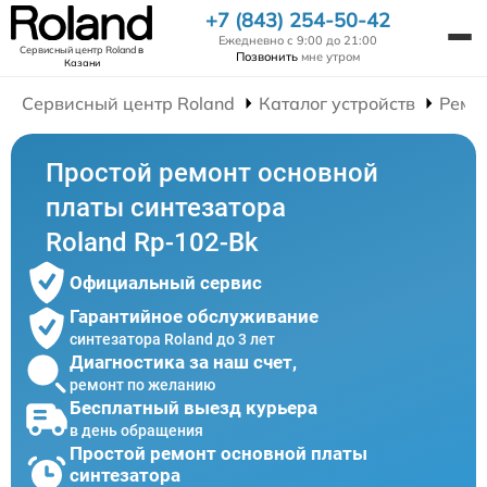
+7 (843) 254-50-42
Ежедневно с 9:00 до 21:00
Сервисный центр Roland
в
Позвонить
мне утром
Казани
Сервисный центр Roland
Каталог устройств
Ремо
Простой ремонт основной
платы синтезатора
Roland Rp-102-Bk
Официальный сервис
Гарантийное обслуживание
синтезатора Roland до 3 лет
Диагностика за наш счет,
ремонт по желанию
Бесплатный выезд курьера
в день обращения
Простой ремонт основной платы
синтезатора