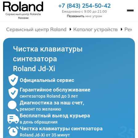
+7 (843) 254-50-42
Ежедневно с 9:00 до 21:00
Сервисный центр Roland
в
Позвонить
мне утром
Казани
Сервисный центр Roland
Каталог устройств
Ремо
Чистка клавиатуры
синтезатора
Roland Jd-Xi
Официальный сервис
Гарантийное обслуживание
синтезатора Roland до 3 лет
Диагностика за наш счет,
ремонт по желанию
Бесплатный выезд курьера
в день обращения
Чистка клавиатуры синтезатора
Roland Jd-Xi от 35 минут