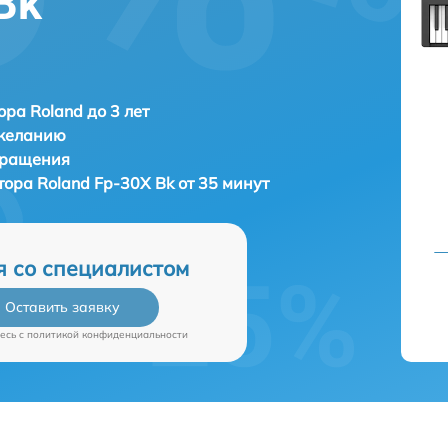
Bk
ора Roland до 3 лет
 желанию
бращения
атора
Roland Fp-30X Bk от 35 минут
я со специалистом
Оставить заявку
есь c
политикой конфиденциальности