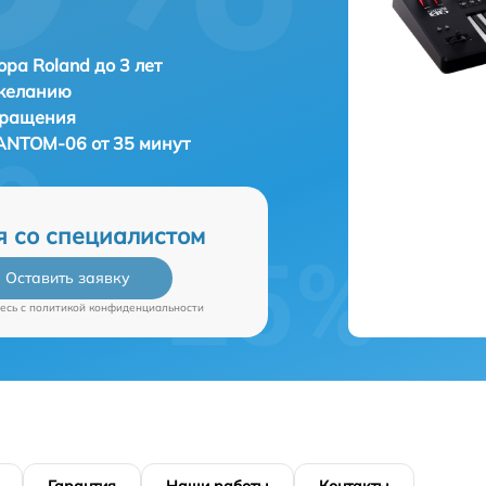
ора Roland до 3 лет
 желанию
бращения
ANTOM-06 от 35 минут
я со специалистом
Оставить заявку
есь c
политикой конфиденциальности