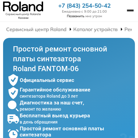
+7 (843) 254-50-42
Ежедневно с 9:00 до 21:00
Сервисный центр Roland
в
Позвонить
мне утром
Казани
Сервисный центр Roland
Каталог устройств
Ремо
Простой ремонт основной
платы синтезатора
Roland FANTOM-06
Официальный сервис
Гарантийное обслуживание
синтезатора Roland до 3 лет
Диагностика за наш счет,
ремонт по желанию
Бесплатный выезд курьера
в день обращения
Простой ремонт основной платы
синтезатора