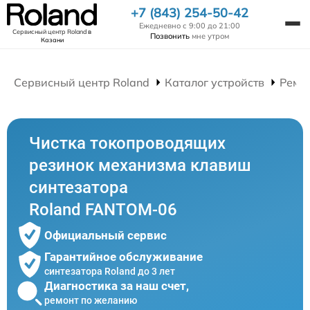
+7 (843) 254-50-42
Ежедневно с 9:00 до 21:00
Сервисный центр Roland
в
Позвонить
мне утром
Казани
Сервисный центр Roland
Каталог устройств
Ремо
Чистка токопроводящих
резинок механизма клавиш
синтезатора
Roland FANTOM-06
Официальный сервис
Гарантийное обслуживание
синтезатора Roland до 3 лет
Диагностика за наш счет,
ремонт по желанию