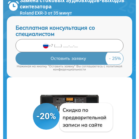
Замена стоковых аудиовходов-выходов
синтезатора
Roland EXR-3 от 35 минут
Бесплатная консультация со
специалистом
Оставить заявку
Нажимая на кнопку "Оставить заявку" Вы соглашаетесь c
политикой
конфиденциальности
Скидка по
-20%
предварительной
записи на сайте