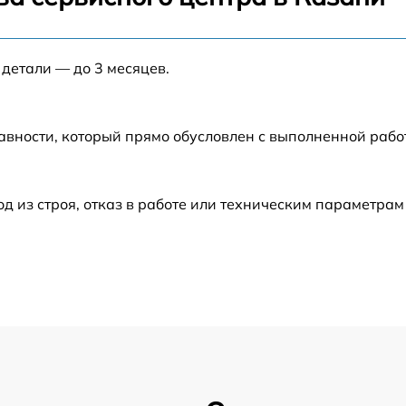
от 60 мин
а
 детали — до 3 месяцев.
от 60 мин
а
от 60 мин
авности, который прямо обусловлен с выполненной рабо
от 60 мин
из строя, отказ в работе или техническим параметрам
3
от 60 мин
от 60 мин
от 60 мин
от 60 мин