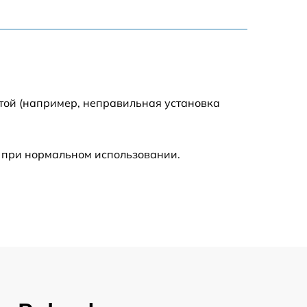
2500 р
1200 р
1000 р
той (например, неправильная установка
1200 р
 при нормальном использовании.
1500 р
2000 р
1800 р
1800 р