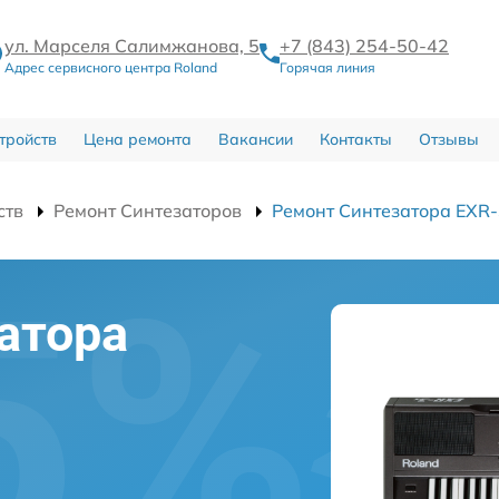
ул. Марселя Салимжанова, 5
+7 (843) 254-50-42
Адрес сервисного центра Roland
Горячая линия
тройств
Цена ремонта
Вакансии
Контакты
Отзывы
ств
Ремонт Синтезаторов
Ремонт Синтезатора EXR
атора