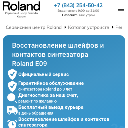
+7 (843) 254-50-42
Ежедневно с 9:00 до 21:00
Сервисный центр Roland
в
Позвонить
мне утром
Казани
Сервисный центр Roland
Каталог устройств
Ремо
Восстановление шлейфов и
контактов синтезатора
Roland E09
Официальный сервис
Гарантийное обслуживание
синтезатора Roland до 3 лет
Диагностика за наш счет,
ремонт по желанию
Бесплатный выезд курьера
в день обращения
Восстановление шлейфов и контактов
синтезатора