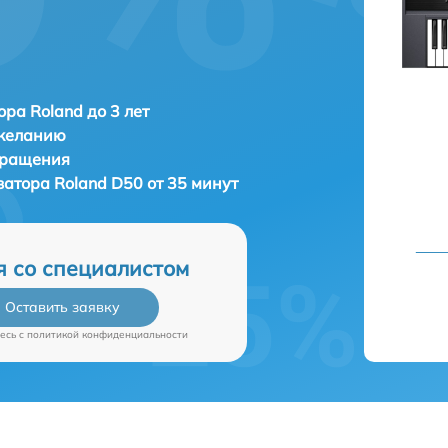
ора Roland до 3 лет
 желанию
бращения
затора
Roland D50 от 35 минут
я со специалистом
Оставить заявку
есь c
политикой конфиденциальности