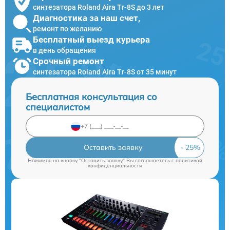
синтезатора Roland Aira Tr-8S до 3 лет
Диагностика за наш счет,
ремонт по желанию
Бесплатный выезд курьера
в день обращения
Срочный ремонт
синтезатора Roland Aira Tr-8S от 35 минут
Бесплатная консультация со
специалистом
Оставить заявку
Нажимая на кнопку "Оставить заявку" Вы соглашаетесь c
политикой
конфиденциальности