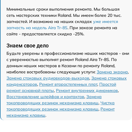
Минимальные сроки выполнения ремонта. Мы большая
сеть мастерских техники Roland. Мы имеем более 20 тыс.
запчастей. И возможно на наших складах
уже имеется
запчасть на модель Aira Tr-8S
. При заказе ремонта на
сайте - предоставляется скидка -25%.
Знаем свое дело
Будьте уверены в профессионализме наших мастеров - они
с уверенностью выполнят ремонт Roland Aira Tr-8S. По
данным наших мастеров в Казани по ремонту Roland,
наиболее востребованы следующие услуги:
Замена экрана
,
Замена стоковых аудиовходов-выходов
,
Замена стоковых
конденсаторов
,
Ремонт второстепенных плат
,
Простой
ремонт основной платы
,
Ремонт внутренних динамиков
,
Восстановление шлейфов и контактов
,
Замена
токопроводящих резинок механизма клавиш
,
Чистка
токопроводящих резинок механизма клавиш
,
Ремонт
механизма клавиш
.