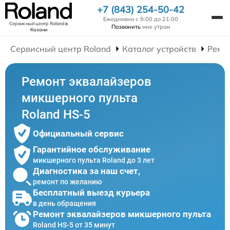
+7 (843) 254-50-42
Ежедневно с 9:00 до 21:00
Сервисный центр Roland
в
Позвонить
мне утром
Казани
Сервисный центр Roland
Каталог устройств
Ремо
Ремонт эквалайзеров
микшерного пульта
Roland HS-5
Официальный сервис
Гарантийное обслуживание
микшерного пульта Roland до 3 лет
Диагностика за наш счет,
ремонт по желанию
Бесплатный выезд курьера
в день обращения
Ремонт эквалайзеров микшерного пульта
Roland HS-5 от 35 минут