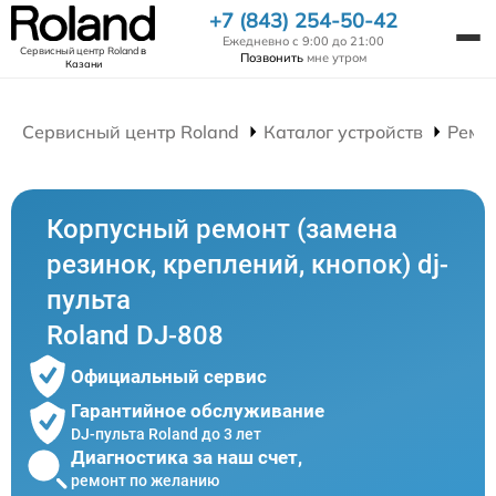
+7 (843) 254-50-42
Ежедневно с 9:00 до 21:00
Сервисный центр Roland
в
Позвонить
мне утром
Казани
Сервисный центр Roland
Каталог устройств
Ремон
Корпусный ремонт (замена
резинок, креплений, кнопок) dj-
пульта
Roland DJ-808
Официальный сервис
Гарантийное обслуживание
DJ-пульта Roland до 3 лет
Диагностика за наш счет,
ремонт по желанию