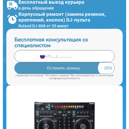
Бесплатный выезд курьера
в день обращения
Корпусный ремонт (замена резинок,
креплений, кнопок) DJ-пульта
Roland DJ-808 от 35 минут
Бесплатная консультация со
специалистом
Оставить заявку
Нажимая на кнопку "Оставить заявку" Вы соглашаетесь c
политикой
конфиденциальности