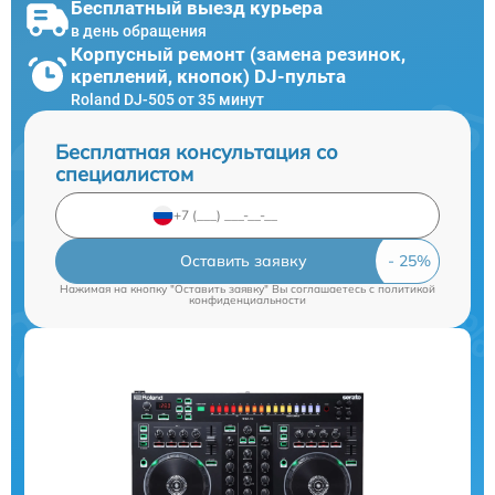
Бесплатный выезд курьера
в день обращения
Корпусный ремонт (замена резинок,
креплений, кнопок) DJ-пульта
Roland DJ-505 от 35 минут
Бесплатная консультация со
специалистом
Оставить заявку
Нажимая на кнопку "Оставить заявку" Вы соглашаетесь c
политикой
конфиденциальности