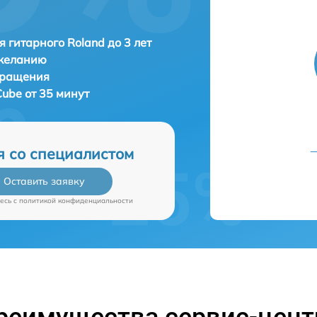
я гитарного Roland до 3 лет
 желанию
бращения
Cube от 35 минут
я со специалистом
Оставить заявку
есь c
политикой конфиденциальности