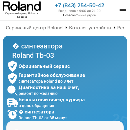
+7 (843) 254-50-42
Ежедневно с 9:00 до 21:00
Сервисный центр Roland
в
Позвонить
мне утром
Казани
Сервисный центр Roland
Каталог устройств
Ремо
� синтезатора
Roland Tb-03
Официальный сервис
Гарантийное обслуживание
синтезатора Roland до 3 лет
Диагностика за наш счет,
ремонт по желанию
Бесплатный выезд курьера
в день обращения
� синтезатора
Roland Tb-03 от 35 минут