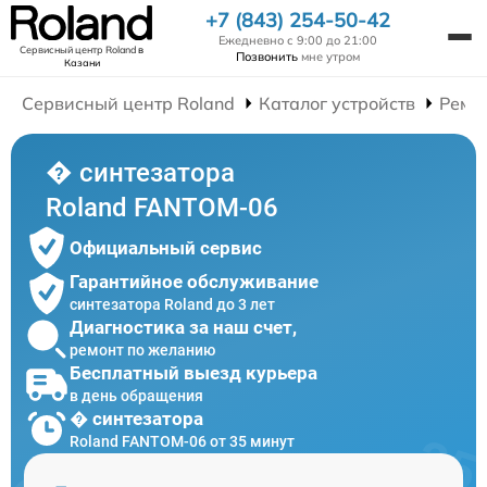
+7 (843) 254-50-42
Ежедневно с 9:00 до 21:00
Сервисный центр Roland
в
Позвонить
мне утром
Казани
Сервисный центр Roland
Каталог устройств
Ремо
� синтезатора
Roland FANTOM-06
Официальный сервис
Гарантийное обслуживание
синтезатора Roland до 3 лет
Диагностика за наш счет,
ремонт по желанию
Бесплатный выезд курьера
в день обращения
� синтезатора
Roland FANTOM-06 от 35 минут