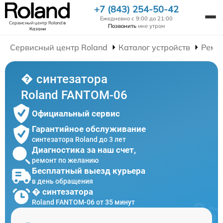
+7 (843) 254-50-42
Ежедневно с 9:00 до 21:00
Сервисный центр Roland
в
Позвонить
мне утром
Казани
Сервисный центр Roland
Каталог устройств
Ремо
� синтезатора
Roland FANTOM-06
Официальный сервис
Гарантийное обслуживание
синтезатора Roland до 3 лет
Диагностика за наш счет,
ремонт по желанию
Бесплатный выезд курьера
в день обращения
� синтезатора
Roland FANTOM-06 от 35 минут