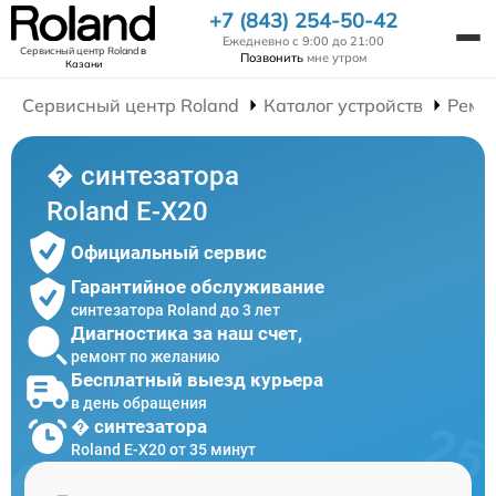
+7 (843) 254-50-42
Ежедневно с 9:00 до 21:00
Сервисный центр Roland
в
Позвонить
мне утром
Казани
Сервисный центр Roland
Каталог устройств
Ремо
� синтезатора
Roland E-X20
Официальный сервис
Гарантийное обслуживание
синтезатора Roland до 3 лет
Диагностика за наш счет,
ремонт по желанию
Бесплатный выезд курьера
в день обращения
� синтезатора
Roland E-X20 от 35 минут