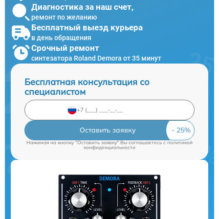
Диагностика за наш счет,
ремонт по желанию
Бесплатный выезд курьера
в день обращения
Срочный ремонт
синтезатора Roland Demora от 35 минут
Бесплатная консультация со
специалистом
Оставить заявку
Нажимая на кнопку "Оставить заявку" Вы соглашаетесь c
политикой
конфиденциальности