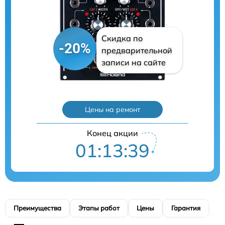
Скидка по
-20%
предварительной
записи на сайте
Цены на ремонт
Конец акции
01:13:38
Преимущества
Этапы работ
Цены
Гарантия
М