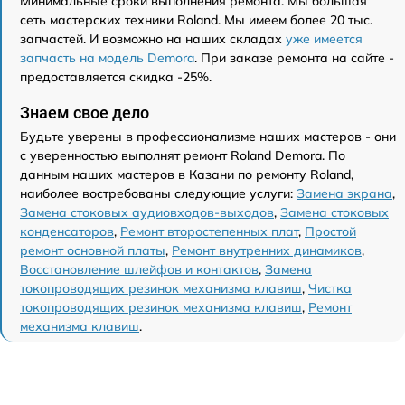
Минимальные сроки выполнения ремонта. Мы большая
сеть мастерских техники Roland. Мы имеем более 20 тыс.
запчастей. И возможно на наших складах
уже имеется
запчасть на модель Demora
. При заказе ремонта на сайте -
предоставляется скидка -25%.
Знаем свое дело
Будьте уверены в профессионализме наших мастеров - они
с уверенностью выполнят ремонт Roland Demora. По
данным наших мастеров в Казани по ремонту Roland,
наиболее востребованы следующие услуги:
Замена экрана
,
Замена стоковых аудиовходов-выходов
,
Замена стоковых
конденсаторов
,
Ремонт второстепенных плат
,
Простой
ремонт основной платы
,
Ремонт внутренних динамиков
,
Восстановление шлейфов и контактов
,
Замена
токопроводящих резинок механизма клавиш
,
Чистка
токопроводящих резинок механизма клавиш
,
Ремонт
механизма клавиш
.