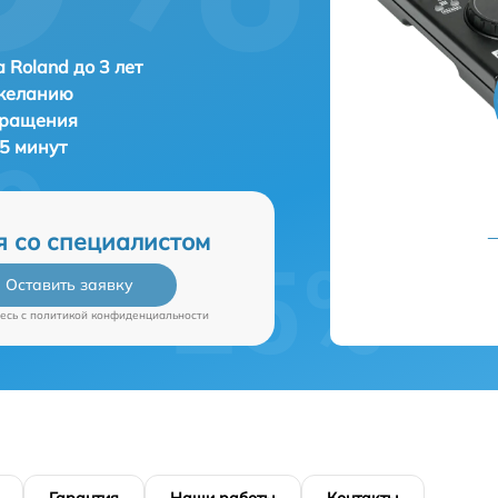
 Roland до 3 лет
 желанию
бращения
35 минут
я со специалистом
Оставить заявку
есь c
политикой конфиденциальности