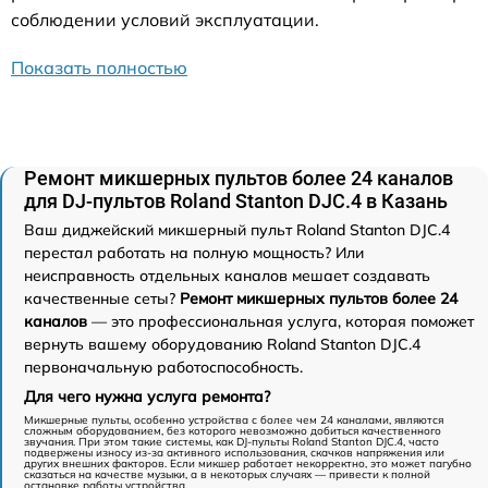
соблюдении условий эксплуатации.
Показать полностью
Ремонт микшерных пультов более 24 каналов
для DJ-пультов Roland Stanton DJC.4 в Казань
Ваш диджейский микшерный пульт Roland Stanton DJC.4
перестал работать на полную мощность? Или
неисправность отдельных каналов мешает создавать
качественные сеты?
Ремонт микшерных пультов более 24
каналов
— это профессиональная услуга, которая поможет
вернуть вашему оборудованию Roland Stanton DJC.4
первоначальную работоспособность.
Для чего нужна услуга ремонта?
Микшерные пульты, особенно устройства с более чем 24 каналами, являются
сложным оборудованием, без которого невозможно добиться качественного
звучания. При этом такие системы, как DJ-пульты Roland Stanton DJC.4, часто
подвержены износу из-за активного использования, скачков напряжения или
других внешних факторов. Если микшер работает некорректно, это может пагубно
сказаться на качестве музыки, а в некоторых случаях — привести к полной
остановке работы устройства.