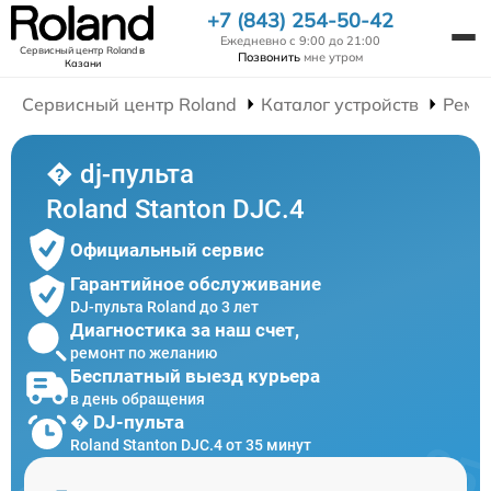
+7 (843) 254-50-42
Ежедневно с 9:00 до 21:00
Сервисный центр Roland
в
Позвонить
мне утром
Казани
Сервисный центр Roland
Каталог устройств
Ремон
� dj-пульта
Roland Stanton DJC.4
Официальный сервис
Гарантийное обслуживание
DJ-пульта Roland до 3 лет
Диагностика за наш счет,
ремонт по желанию
Бесплатный выезд курьера
в день обращения
� DJ-пульта
Roland Stanton DJC.4 от 35 минут