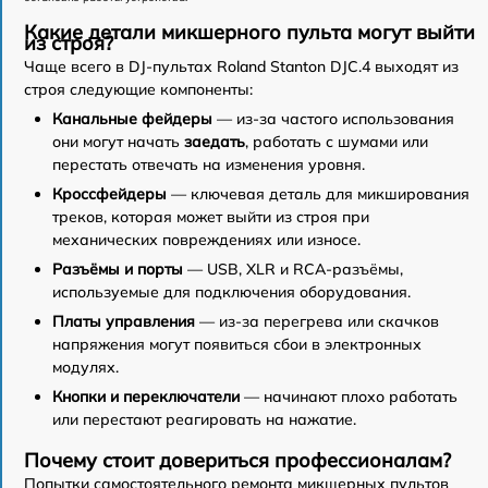
Какие детали микшерного пульта могут выйти
из строя?
Чаще всего в DJ-пультах Roland Stanton DJC.4 выходят из
строя следующие компоненты:
Канальные фейдеры
— из-за частого использования
они могут начать
заедать
, работать с шумами или
перестать отвечать на изменения уровня.
Кроссфейдеры
— ключевая деталь для микширования
треков, которая может выйти из строя при
механических повреждениях или износе.
Разъёмы и порты
— USB, XLR и RCA-разъёмы,
используемые для подключения оборудования.
Платы управления
— из-за перегрева или скачков
напряжения могут появиться сбои в электронных
модулях.
Кнопки и переключатели
— начинают плохо работать
или перестают реагировать на нажатие.
Почему стоит довериться профессионалам?
Попытки самостоятельного ремонта микшерных пультов