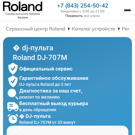
+7 (843) 254-50-42
Ежедневно с 9:00 до 21:00
Сервисный центр Roland
в
Позвонить
мне утром
Казани
Сервисный центр Roland
Каталог устройств
Ремон
� dj-пульта
Roland DJ-707M
Официальный сервис
Гарантийное обслуживание
DJ-пульта Roland до 3 лет
Диагностика за наш счет,
ремонт по желанию
Бесплатный выезд курьера
в день обращения
� DJ-пульта
Roland DJ-707M от 35 минут