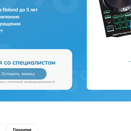
 Roland до 3 лет
 желанию
бращения
ут
я со специалистом
Оставить заявку
есь c
политикой конфиденциальности
Гарантия