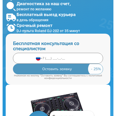
Диагностика за наш счет,
ремонт по желанию
Бесплатный выезд курьера
в день обращения
Срочный ремонт
DJ-пульта Roland DJ-202 от 35 минут
Бесплатная консультация со
специалистом
Оставить заявку
Нажимая на кнопку "Оставить заявку" Вы соглашаетесь c
политикой
конфиденциальности